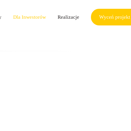
Wyceń projekt
y
Dla Inwestorów
Realizacje