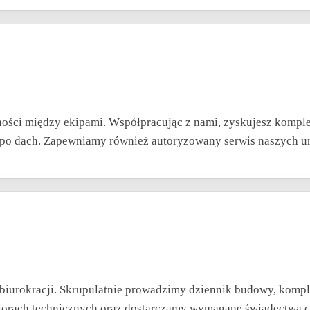
ości między ekipami. Współpracując z nami, zyskujesz kompl
aż po dach. Zapewniamy również autoryzowany serwis naszych 
biurokracji. Skrupulatnie prowadzimy dziennik budowy, komp
rach technicznych oraz dostarczamy wymagane świadectwa cha