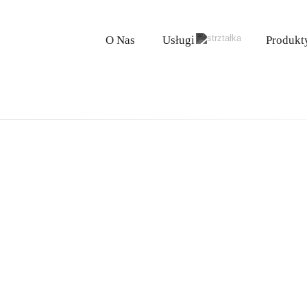
O Nas
Usługi
Produkt
budowlane i wykończeniowe
elektryczne
hydrauliczne