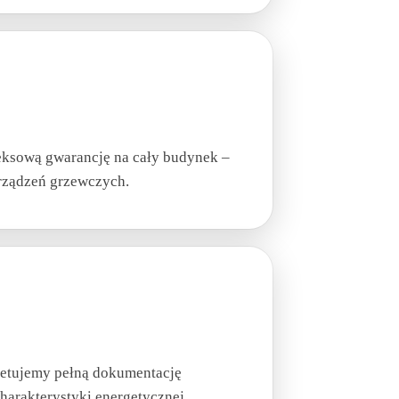
eksową gwarancję na cały budynek –
urządzeń grzewczych.
letujemy pełną dokumentację
rakterystyki energetycznej.